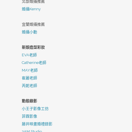
北部婚攝推薦
婚攝Kenny
宜蘭婚攝推薦
婚攝小動
新娘造型彩妝
EVA老師
Catherine老師
MAY老師
崔麗老師
芮妮老師
動態錄影
小王子影像工仿
菲霖影像
藤井映畫婚禮錄影
3AM Studio