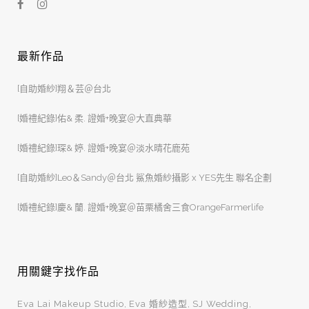
最新作品
[自助婚紗]翔＆芸＠台北
[婚禮紀錄]佑& 柔. 證婚+晚宴＠大直典華
[婚禮紀錄]琛& 婷. 證婚+晚宴＠淡水晴花鹿苑
[自助婚紗]Leo＆Sandy＠台北 鯊魚婚紗攝影 x YES先生 聯名企劃
[婚禮紀錄]慶& 蘭. 證婚+晚宴＠苗栗橘舍三食OrangeFarmerlife
用關鍵字找作品
Eva Lai Makeup Studio
Eva 婚紗造型
SJ Wedding