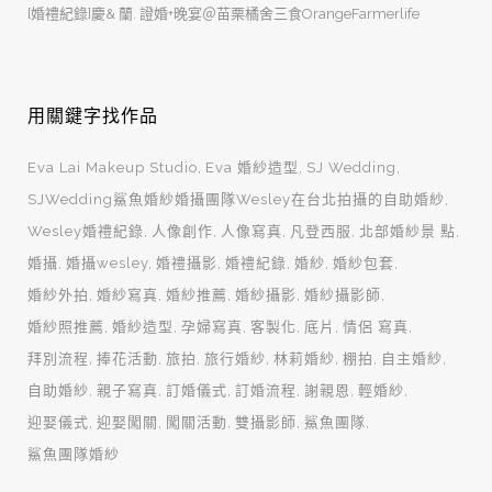
[婚禮紀錄]慶& 蘭. 證婚+晚宴＠苗栗橘舍三食OrangeFarmerlife
用關鍵字找作品
Eva Lai Makeup Studio
Eva 婚紗造型
SJ Wedding
SJWedding鯊魚婚紗婚攝團隊Wesley在台北拍攝的自助婚紗
Wesley婚禮紀錄
人像創作
人像寫真
凡登西服
北部婚紗景 點
婚攝
婚攝wesley
婚禮攝影
婚禮紀錄
婚紗
婚紗包套
婚紗外拍
婚紗寫真
婚紗推薦
婚紗攝影
婚紗攝影師
婚紗照推薦
婚紗造型
孕婦寫真
客製化
底片
情侶 寫真
拜別流程
捧花活動
旅拍
旅行婚紗
林莉婚紗
棚拍
自主婚紗
自助婚紗
親子寫真
訂婚儀式
訂婚流程
謝親恩
輕婚紗
迎娶儀式
迎娶闖關
闖關活動
雙攝影師
鯊魚團隊
鯊魚團隊婚紗