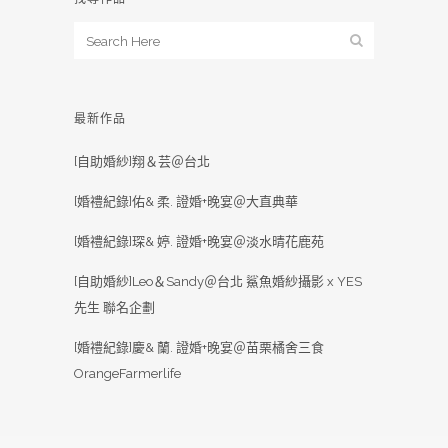
最新作品
[自助婚紗]翔＆芸＠台北
[婚禮紀錄]佑& 柔. 證婚+晚宴＠大直典華
[婚禮紀錄]琛& 婷. 證婚+晚宴＠淡水晴花鹿苑
[自助婚紗]Leo＆Sandy＠台北 鯊魚婚紗攝影 x YES
先生 聯名企劃
[婚禮紀錄]慶& 蘭. 證婚+晚宴＠苗栗橘舍三食
OrangeFarmerlife