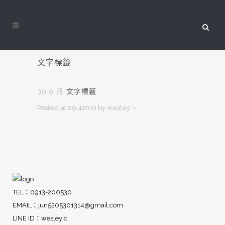
文字標籤
30 9 月
文字標籤
Posted at 09:42h
in
by
wesley
TEL：0913-200530
EMAIL：
jun5205301314@gmail.com
LINE ID：wesleyic