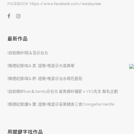
FACEBOOK: https://www.facebook.com/wesleyisee
最新作品
[自助婚紗]翔＆芸＠台北
[婚禮紀錄]佑& 柔. 證婚+晚宴＠大直典華
[婚禮紀錄]琛& 婷. 證婚+晚宴＠淡水晴花鹿苑
[自助婚紗]Leo＆Sandy＠台北 鯊魚婚紗攝影 x YES先生 聯名企劃
[婚禮紀錄]慶& 蘭. 證婚+晚宴＠苗栗橘舍三食OrangeFarmerlife
用關鍵字找作品