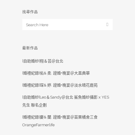
找尋作品
最新作品
[自助婚紗]翔＆芸＠台北
[婚禮紀錄]佑& 柔. 證婚+晚宴＠大直典華
[婚禮紀錄]琛& 婷. 證婚+晚宴＠淡水晴花鹿苑
[自助婚紗]Leo＆Sandy＠台北 鯊魚婚紗攝影 x YES
先生 聯名企劃
[婚禮紀錄]慶& 蘭. 證婚+晚宴＠苗栗橘舍三食
OrangeFarmerlife