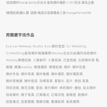
[自助婚紗]Leo＆Sandy＠台北 鯊魚婚紗攝影 x YES先生 聯名企劃
[婚禮紀錄]慶& 蘭. 證婚+晚宴＠苗栗橘舍三食OrangeFarmerlife
用關鍵字找作品
Eva Lai Makeup Studio
Eva 婚紗造型
SJ Wedding
SJWedding鯊魚婚紗婚攝團隊Wesley在台北拍攝的自助婚紗
Wesley婚禮紀錄
人像創作
人像寫真
凡登西服
北部婚紗景 點
婚攝
婚攝wesley
婚禮攝影
婚禮紀錄
婚紗
婚紗包套
婚紗外拍
婚紗寫真
婚紗推薦
婚紗攝影
婚紗攝影師
婚紗照推薦
婚紗造型
孕婦寫真
客製化
底片
情侶 寫真
拜別流程
捧花活動
旅拍
旅行婚紗
林莉婚紗
棚拍
自主婚紗
自助婚紗
親子寫真
訂婚儀式
訂婚流程
謝親恩
輕婚紗
迎娶儀式
迎娶闖關
闖關活動
雙攝影師
鯊魚團隊