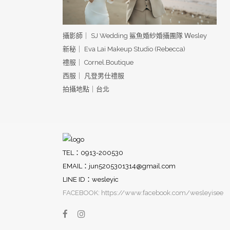
攝影師｜ SJ Wedding 鯊魚婚紗婚攝團隊 Ｗesley
新秘｜ Eva Lai Makeup Studio (Rebecca)
禮服｜ Cornel.Boutique
西服｜ 凡登男仕禮服
拍攝地點｜台北
TEL：0913-200530
EMAIL：
jun5205301314@gmail.com
LINE ID：wesleyic
FACEBOOK: https://www.facebook.com/wesleyisee