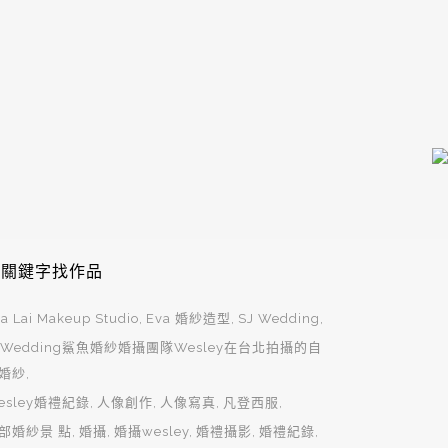
用關鍵字找作品
a Lai Makeup Studio
Eva 婚紗造型
SJ Wedding
JWedding鯊魚婚紗婚攝團隊Wesley在台北拍攝的自
婚紗
esley婚禮紀錄
人像創作
人像寫真
凡登西服
部婚紗景 點
婚攝
婚攝wesley
婚禮攝影
婚禮紀錄