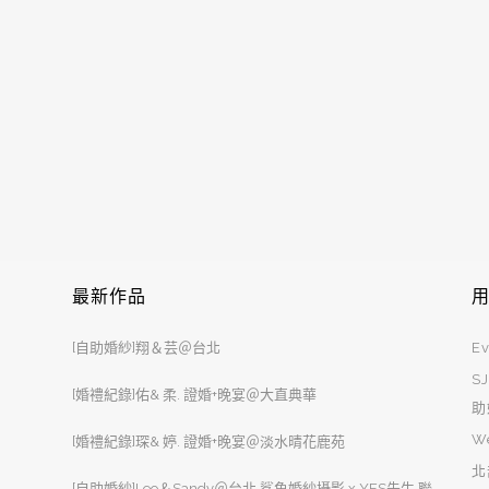
最新作品
[自助婚紗]翔＆芸＠台北
Ev
S
[婚禮紀錄]佑& 柔. 證婚+晚宴＠大直典華
助
W
[婚禮紀錄]琛& 婷. 證婚+晚宴＠淡水晴花鹿苑
北
[自助婚紗]Leo＆Sandy＠台北 鯊魚婚紗攝影 x YES先生 聯