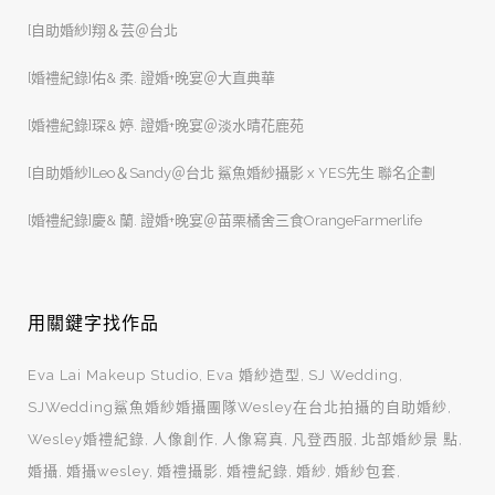
[自助婚紗]翔＆芸＠台北
[婚禮紀錄]佑& 柔. 證婚+晚宴＠大直典華
[婚禮紀錄]琛& 婷. 證婚+晚宴＠淡水晴花鹿苑
[自助婚紗]Leo＆Sandy＠台北 鯊魚婚紗攝影 x YES先生 聯名企劃
[婚禮紀錄]慶& 蘭. 證婚+晚宴＠苗栗橘舍三食OrangeFarmerlife
用關鍵字找作品
Eva Lai Makeup Studio
Eva 婚紗造型
SJ Wedding
SJWedding鯊魚婚紗婚攝團隊Wesley在台北拍攝的自助婚紗
Wesley婚禮紀錄
人像創作
人像寫真
凡登西服
北部婚紗景 點
婚攝
婚攝wesley
婚禮攝影
婚禮紀錄
婚紗
婚紗包套