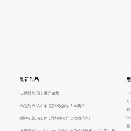
最新作品
[自助婚紗]翔＆芸＠台北
Ev
S
[婚禮紀錄]佑& 柔. 證婚+晚宴＠大直典華
助
W
[婚禮紀錄]琛& 婷. 證婚+晚宴＠淡水晴花鹿苑
北
[自助婚紗]Leo＆Sandy＠台北 鯊魚婚紗攝影 x YES先生 聯