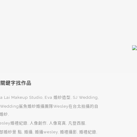
用關鍵字找作品
a Lai Makeup Studio
Eva 婚紗造型
SJ Wedding
JWedding鯊魚婚紗婚攝團隊Wesley在台北拍攝的自
婚紗
esley婚禮紀錄
人像創作
人像寫真
凡登西服
部婚紗景 點
婚攝
婚攝wesley
婚禮攝影
婚禮紀錄