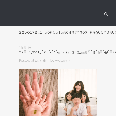
228017241_6056616504379303_559669858
15 9 月
228017241_6056616504379303_55966985865882
Posted at 14:49h
in
by
wesley