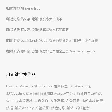
[自助婚紗]翔＆芸＠台北
[婚禮紀錄]佑& 柔. 證婚+晚宴＠大直典華
[婚禮紀錄]琛& 婷. 證婚+晚宴＠淡水晴花鹿苑
[自助婚紗]Leo＆Sandy＠台北 鯊魚婚紗攝影 x YES先生 聯名企劃
[婚禮紀錄]慶& 蘭. 證婚+晚宴＠苗栗橘舍三食OrangeFarmerlife
用關鍵字找作品
Eva Lai Makeup Studio
Eva 婚紗造型
SJ Wedding
SJWedding鯊魚婚紗婚攝團隊Wesley在台北拍攝的自助婚紗
Wesley婚禮紀錄
人像創作
人像寫真
凡登西服
北部婚紗景 點
婚攝
婚攝wesley
婚禮攝影
婚禮紀錄
婚紗
婚紗包套