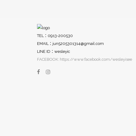
TEL：0913-200530
EMAIL：
jun5205301314@gmail.com
LINE ID：wesleyic
FACEBOOK: https://www.facebook.com/wesleyisee