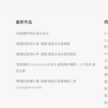
最新作品
[自助婚紗]翔＆芸＠台北
Ev
S
[婚禮紀錄]佑& 柔. 證婚+晚宴＠大直典華
助
W
[婚禮紀錄]琛& 婷. 證婚+晚宴＠淡水晴花鹿苑
北
[自助婚紗]Leo＆Sandy＠台北 鯊魚婚紗攝影 x YES先生 聯
婚
名企劃
婚
[婚禮紀錄]慶& 蘭. 證婚+晚宴＠苗栗橘舍三食
客
OrangeFarmerlife
旅
親
迎