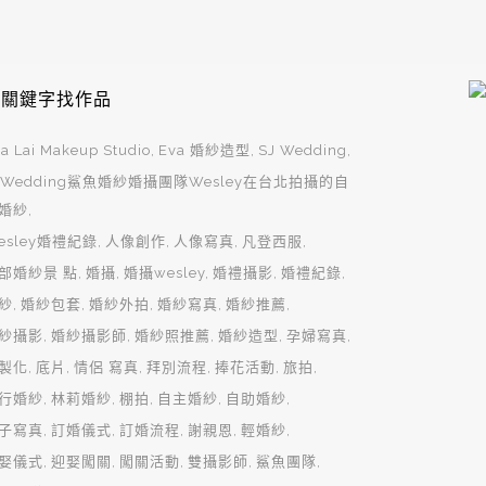
用關鍵字找作品
a Lai Makeup Studio
Eva 婚紗造型
SJ Wedding
JWedding鯊魚婚紗婚攝團隊Wesley在台北拍攝的自
婚紗
esley婚禮紀錄
人像創作
人像寫真
凡登西服
部婚紗景 點
婚攝
婚攝wesley
婚禮攝影
婚禮紀錄
紗
婚紗包套
婚紗外拍
婚紗寫真
婚紗推薦
紗攝影
婚紗攝影師
婚紗照推薦
婚紗造型
孕婦寫真
製化
底片
情侶 寫真
拜別流程
捧花活動
旅拍
行婚紗
林莉婚紗
棚拍
自主婚紗
自助婚紗
子寫真
訂婚儀式
訂婚流程
謝親恩
輕婚紗
娶儀式
迎娶闖關
闖關活動
雙攝影師
鯊魚團隊