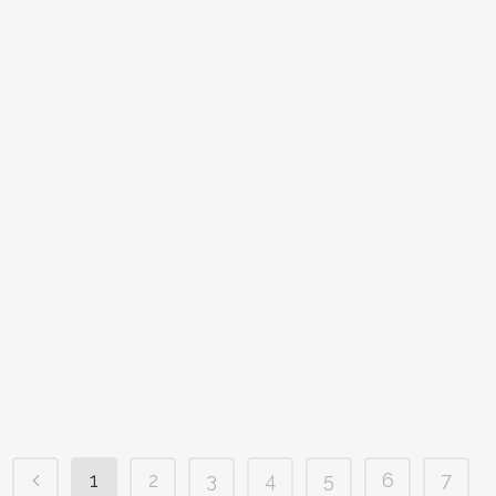
[婚禮紀錄]Wei Chieh&Amber.儀式＋午宴＠台北萬豪酒店
1
2
3
4
5
6
7