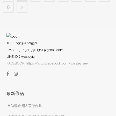
8
TEL：0913-200530
EMAIL：
jun5205301314@gmail.com
LINE ID：wesleyic
FACEBOOK: https://www.facebook.com/wesleyisee
最新作品
[自助婚紗]翔＆芸＠台北