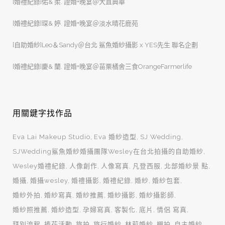
[婚禮紀錄]佑& 柔. 證婚+晚宴＠大直典華
[婚禮紀錄]琛& 婷. 證婚+晚宴＠淡水晴花鹿苑
[自助婚紗]Leo＆Sandy＠台北 鯊魚婚紗攝影 x YES先生 聯名企劃
[婚禮紀錄]慶& 蘭. 證婚+晚宴＠苗栗橘舍三食OrangeFarmerlife
用關鍵字找作品
Eva Lai Makeup Studio
Eva 婚紗造型
SJ Wedding
SJWedding鯊魚婚紗婚攝團隊Wesley在台北拍攝的自助婚紗
Wesley婚禮紀錄
人像創作
人像寫真
凡登西服
北部婚紗景 點
婚攝
婚攝wesley
婚禮攝影
婚禮紀錄
婚紗
婚紗包套
婚紗外拍
婚紗寫真
婚紗推薦
婚紗攝影
婚紗攝影師
婚紗照推薦
婚紗造型
孕婦寫真
客製化
底片
情侶 寫真
拜別流程
捧花活動
旅拍
旅行婚紗
林莉婚紗
棚拍
自主婚紗